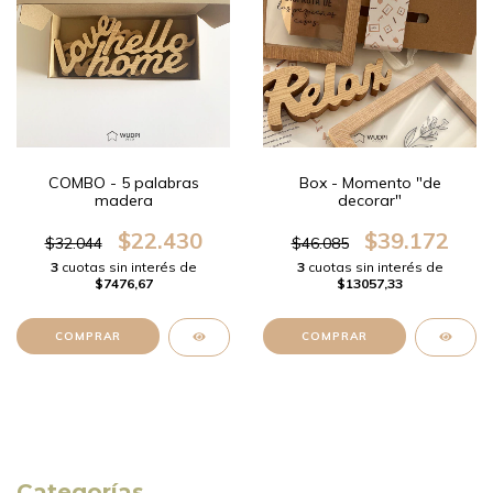
COMBO - 5 palabras
Box - Momento "de
madera
decorar"
$22.430
$39.172
$32.044
$46.085
3
cuotas sin interés de
3
cuotas sin interés de
$7476,67
$13057,33
Categorías