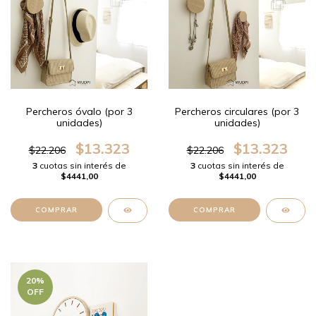
Percheros óvalo (por 3
Percheros circulares (por 3
unidades)
unidades)
$13.323
$13.323
$22.206
$22.206
3
cuotas sin interés de
3
cuotas sin interés de
$4441,00
$4441,00
20
%
OFF