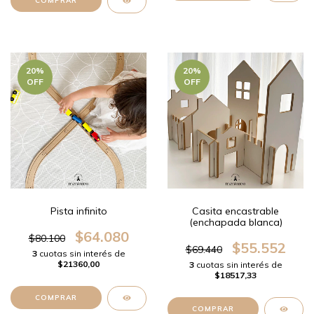
COMPRAR
20
%
20
%
OFF
OFF
Pista infinito
Casita encastrable
(enchapada blanca)
$64.080
$80.100
$55.552
$69.440
3
cuotas sin interés de
$21360,00
3
cuotas sin interés de
$18517,33