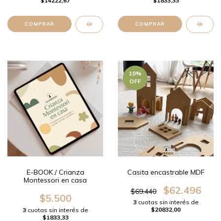
$14222,67
$1833,33
10
%
OFF
E-BOOK / Crianza
Casita encastrable MDF
Montessori en casa
$62.496
$69.440
$5.500
3
cuotas sin interés de
$20832,00
3
cuotas sin interés de
$1833,33