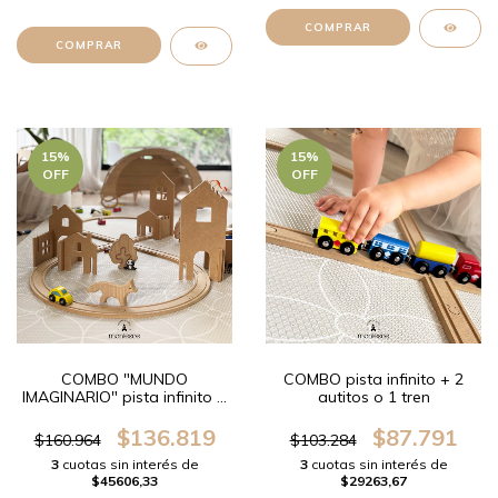
15
%
15
%
OFF
OFF
COMBO "MUNDO
COMBO pista infinito + 2
IMAGINARIO" pista infinito +
autitos o 1 tren
casita encastrable + 2
autitos
$136.819
$87.791
$160.964
$103.284
3
cuotas sin interés de
3
cuotas sin interés de
$45606,33
$29263,67