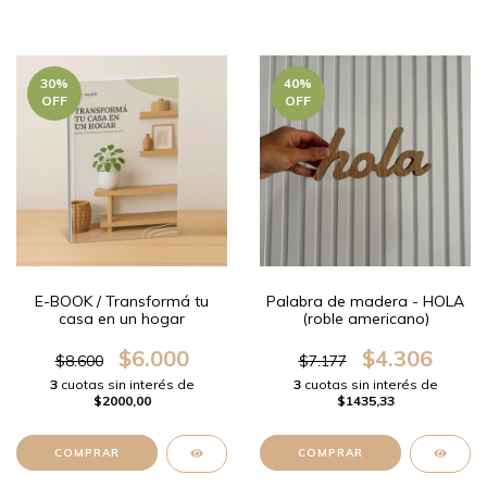
30
%
40
%
OFF
OFF
E-BOOK / Transformá tu
Palabra de madera - HOLA
casa en un hogar
(roble americano)
$6.000
$4.306
$8.600
$7.177
3
cuotas sin interés de
3
cuotas sin interés de
$2000,00
$1435,33