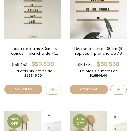
Repisa de letras 30cm (5
Repisa de letras 60cm (3
repisas + plancha de 70
repisas + plancha de 70
letras)
letras)
$50.538
$50.538
$59.457
$59.457
3
cuotas sin interés de
3
cuotas sin interés de
$16846,00
$16846,00
40
%
40
%
OFF
OFF