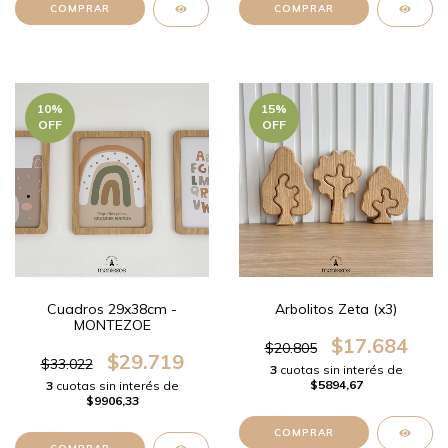
COMPRAR
10
%
15
%
OFF
OFF
Cuadros 29x38cm -
Arbolitos Zeta (x3)
MONTEZOE
$17.684
$20.805
$29.719
$33.022
3
cuotas sin interés de
$5894,67
3
cuotas sin interés de
$9906,33