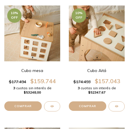
10
%
10
%
OFF
OFF
Cubo mesa
Cubo Aitá
$159.744
$157.043
$177.494
$174.493
3
cuotas sin interés de
3
cuotas sin interés de
$53248,00
$52347,67