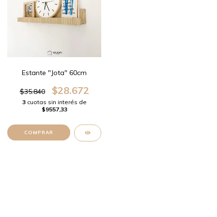
Estante "Jota" 60cm
$28.672
$35.840
3
cuotas sin interés de
$9557,33