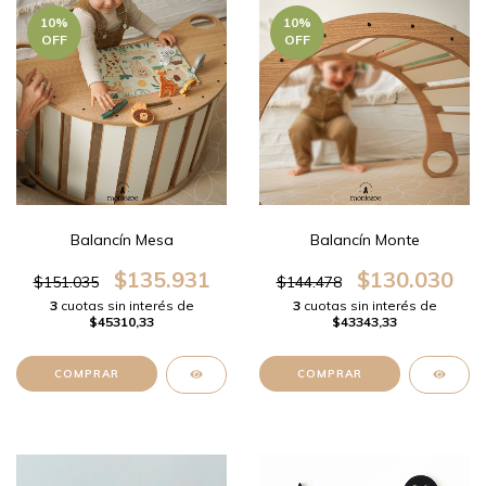
10
%
10
%
OFF
OFF
Balancín Mesa
Balancín Monte
$135.931
$130.030
$151.035
$144.478
3
cuotas sin interés de
3
cuotas sin interés de
$45310,33
$43343,33