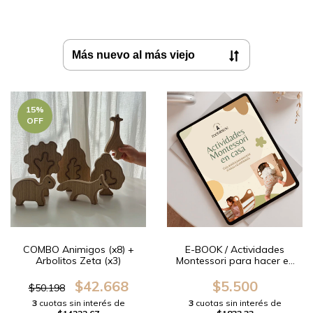
15
%
OFF
COMBO Animigos (x8) +
E-BOOK / Actividades
Arbolitos Zeta (x3)
Montessori para hacer en
casa
$42.668
$5.500
$50.198
3
cuotas sin interés de
3
cuotas sin interés de