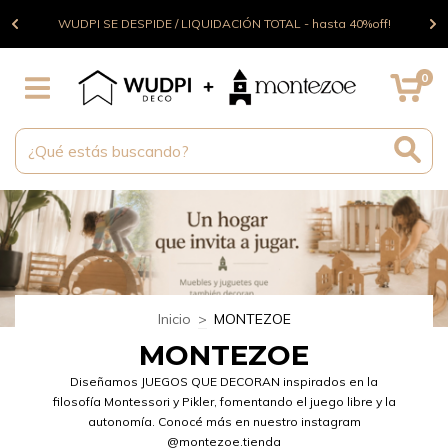
o),
EN
WUDPI SE DESPIDE / LIQUIDACIÓN TOTAL - hasta 40%off!
0
Inicio
>
MONTEZOE
MONTEZOE
Diseñamos JUEGOS QUE DECORAN inspirados en la
filosofía Montessori y Pikler, fomentando el juego libre y la
autonomía. Conocé más en nuestro instagram
@montezoe.tienda