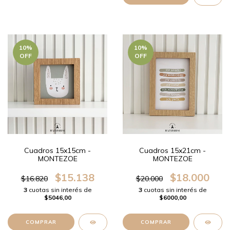
10
%
10
%
OFF
OFF
Cuadros 15x15cm -
Cuadros 15x21cm -
MONTEZOE
MONTEZOE
$15.138
$18.000
$16.820
$20.000
3
cuotas sin interés de
3
cuotas sin interés de
$5046,00
$6000,00
COMPRAR
COMPRAR