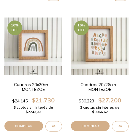
10
%
10
%
OFF
OFF
Cuadros 20x20cm -
Cuadros 20x26cm -
MONTEZOE
MONTEZOE
$21.730
$27.200
$24.145
$30.223
3
cuotas sin interés de
3
cuotas sin interés de
$7243,33
$9066,67
COMPRAR
COMPRAR