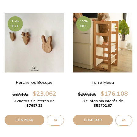
15
%
15
%
OFF
OFF
Percheros Bosque
Torre Mesa
$23.062
$176.108
$27.132
$207.186
3
cuotas sin interés de
3
cuotas sin interés de
$7687,33
$58702,67
COMPRAR