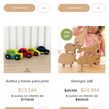
COMPRAR
15
%
OFF
Autitos y trenes para pista
Animigos (x8)
$23.184
$24.984
$29.393
3
cuotas sin interés de
3
cuotas sin interés de
$7728,00
$8328,00