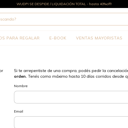
WUDPI SE DESPIDE / LIQUIDACIÓN TOTAL - hasta 40%off!
OS PARA REGALAR
E-BOOK
VENTAS MAYORISTAS
or
Si te arrepentiste de una compra, podés pedir la cancelaci
orden.
Tenés como máximo hasta 10 días corridos desde que
Nombre
Email