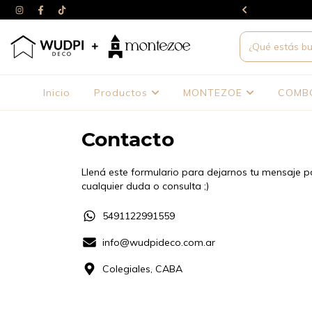
interés (6 con monto mínimo), 10%off por transferencia
Inicio
Productos
MONTEZOE
COMB
Contacto
Llená este formulario para dejarnos tu mensaje p
cualquier duda o consulta ;)
5491122991559
info@wudpideco.com.ar
Colegiales, CABA