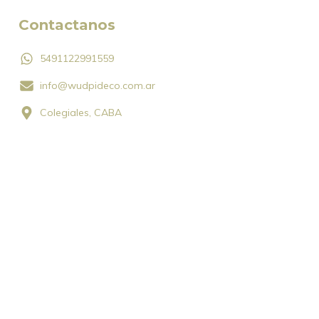
Contactanos
5491122991559
info@wudpideco.com.ar
Colegiales, CABA