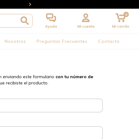
ENVÍOS A TODO EL PAÍS // 3 y 6 cuotas sin interés (6 
0
Ayuda
Mi cuenta
Mi carrito
Nosotros
Preguntas Frecuentes
Contacto
ón enviando este formulario
con tu número de
 recibiste el producto.