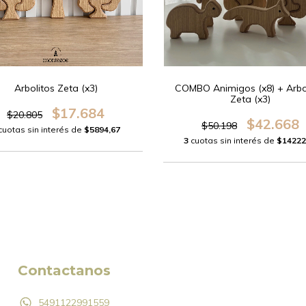
Arbolitos Zeta (x3)
COMBO Animigos (x8) + Arbo
Zeta (x3)
$17.684
$20.805
$42.668
$50.198
cuotas sin interés de
$5894,67
3
cuotas sin interés de
$14222
Contactanos
5491122991559