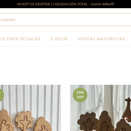
WUDPI SE DESPIDE / LIQUIDACIÓN TOTAL - hasta 40%off!
OS PARA REGALAR
E-BOOK
VENTAS MAYORISTAS
%
15
%
F
OFF