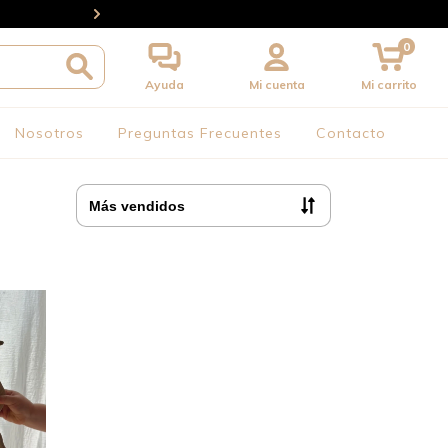
ENVÍOS A TODO EL PAÍS // 3 y 6 cuotas sin interés (6 
0
Ayuda
Mi cuenta
Mi carrito
Nosotros
Preguntas Frecuentes
Contacto