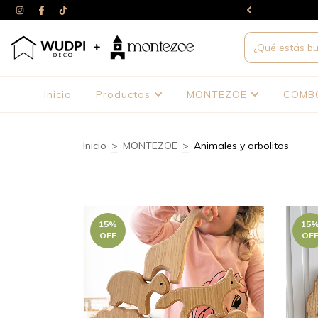
interés (6 con monto mínimo), 10%off por transferencia
Inicio
Productos
MONTEZOE
COMB
Inicio
>
MONTEZOE
>
Animales y arbolitos
15
%
15
OFF
OF