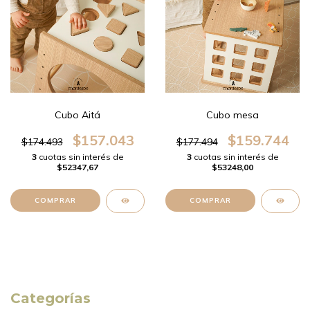
Cubo Aitá
Cubo mesa
$157.043
$159.744
$174.493
$177.494
3
cuotas sin interés de
3
cuotas sin interés de
$52347,67
$53248,00
Categorías